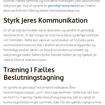
boende i fælles hjemmet og fortsætte hverdagen uden økonomiske
bekymringer. Ved at oprette et
gensidigt testamente
kan I træne
jeres parforhold i tillid og fælles fremtidsplanlægning.
Styrk Jeres Kommunikation
En af de største fordele ved at diskutere og oprette et gensidigt
testamente er, at det tvinger jer til at have åbne og ærlige samtaler
om fremtiden. Dette kan være en sund øvelse i at forbedre jeres
kommunikationsevner. Når I drøfter økonomiske anliggender og
fremtidige ønsker, lærer I at forstå hinandens prioriteter og
bekymringer bedre. Dette styrker båndet mellem jer og hjælper jer
med at blive et stærkere team.
Træning I Fælles
Beslutningstagning
At oprette et gensidigt testamente indebærer flere
beslutningsprocesser, som I skal tage sammen. Dette kan ses som
en form for træning i fælles beslutningstagning. Det er vigtigt at
kunne tage beslutninger sammen, især når det gælder vigtige emner