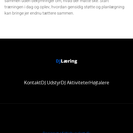
sammen uden bekymringer om, hvad der måtte ske. Start
træningen i dag og oplev, hvordan gensidig støtte og planlægning
kan bringe jer endnu tættere sammen.
Kontakt
DJ Udstyr
DJ Aktiviteter
Højtalere