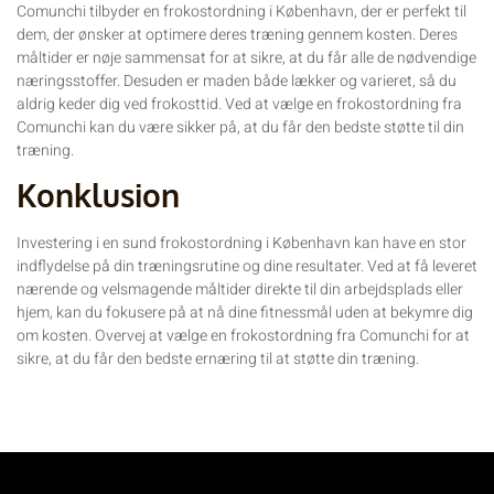
Comunchi tilbyder en frokostordning i København, der er perfekt til
dem, der ønsker at optimere deres træning gennem kosten. Deres
måltider er nøje sammensat for at sikre, at du får alle de nødvendige
næringsstoffer. Desuden er maden både lækker og varieret, så du
aldrig keder dig ved frokosttid. Ved at vælge en frokostordning fra
Comunchi kan du være sikker på, at du får den bedste støtte til din
træning.
Konklusion
Investering i en sund frokostordning i København kan have en stor
indflydelse på din træningsrutine og dine resultater. Ved at få leveret
nærende og velsmagende måltider direkte til din arbejdsplads eller
hjem, kan du fokusere på at nå dine fitnessmål uden at bekymre dig
om kosten. Overvej at vælge en frokostordning fra Comunchi for at
sikre, at du får den bedste ernæring til at støtte din træning.