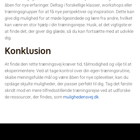
åben for nye erfaringer. Deltag i forskellige klasser, workshops eller
træningsgrupper for at få nye perspektiver og inspiration. Dette kan
give dig mulighed for at møde ligesindede og lære fra andre, hvilket
kan være en stor hjælp i din træningsrejse. Husk, at det vigtigste er
at finde det, der giver dig glæde, så du kan fortsætte med at udvikle
dig.
Konklusion
At finde den rette træningsvej kræver tid, tålmodighed og vilje til at
eksperimentere. Ved at tage kontrol over din egen træningsrutine,
skabe meningsfulde mål og være åben for nye oplevelser, kan du
opdage skjulte muligheder, der passer perfekt til dig. Tag det første
skridt mod en mere tilfredsstillende træningsrejse ved at udforske
de ressourcer, der findes, som
mulighedensvej.dk
.