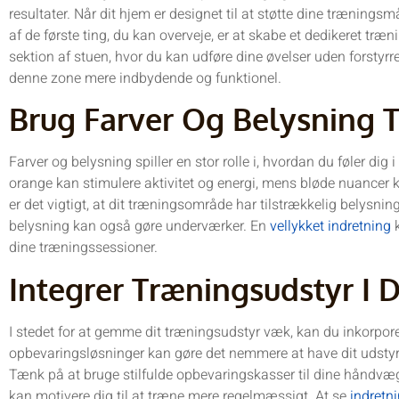
resultater. Når dit hjem er designet til at støtte dine træningsmå
af de første ting, du kan overveje, er at skabe et dedikeret træ
sektion af stuen, hvor du kan udføre dine øvelser uden forstyrr
denne zone mere indbydende og funktionel.
Brug Farver Og Belysning T
Farver og belysning spiller en stor rolle i, hvordan du føler dig
orange kan stimulere aktivitet og energi, mens bløde nuance
er det vigtigt, at dit træningsområde har tilstrækkelig belysning
belysning kan også gøre underværker. En
vellykket indretning
k
dine træningssessioner.
Integrer Træningsudstyr I D
I stedet for at gemme dit træningsudstyr væk, kan du inkorpore
opbevaringsløsninger kan gøre det nemmere at have dit udstyr 
Tænk på at bruge stilfulde opbevaringskasser til dine håndvægt
kan motivere dig til at træne mere regelmæssigt. At se
indretn