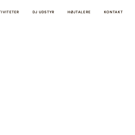
TIVITETER
DJ UDSTYR
HØJTALERE
KONTAKT
ng Kan Blive Din
 Optimér Dit Hjem