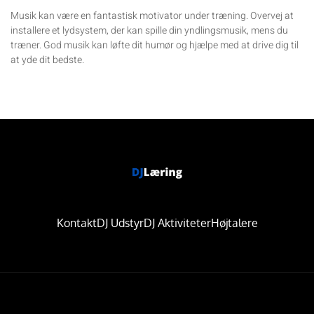
Musik kan være en fantastisk motivator under træning. Overvej at
installere et lydsystem, der kan spille din yndlingsmusik, mens du
træner. God musik kan løfte dit humør og hjælpe med at drive dig til
at yde dit bedste.
Kontakt
DJ Udstyr
DJ Aktiviteter
Højtalere